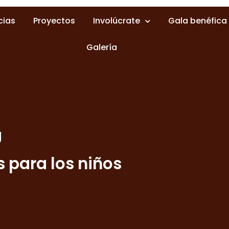
cias
Proyectos
Involúcrate
Gala benéfica
Galería
g
s para los niños