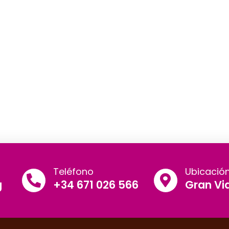
Teléfono
Ubicació
g
+34 671 026 566
Gran Via