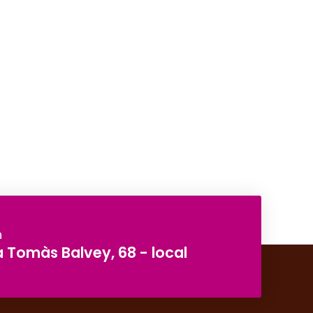
n
 Tomàs Balvey, 68 - local