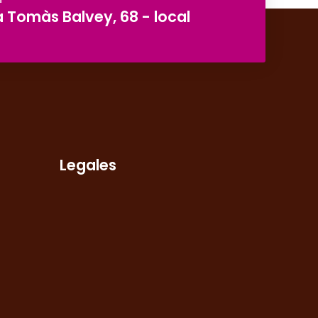
 Tomàs Balvey, 68 - local
Legales