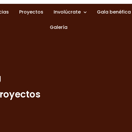
cias
Proyectos
Involúcrate
Gala benéfica
Galería
g
Proyectos