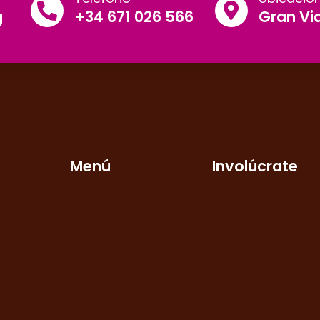
g
+34 671 026 566
Gran Via
Menú
Involúcrate