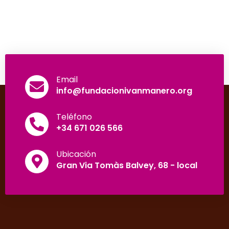
Email
info@fundacionivanmanero.org
Teléfono
+34 671 026 566
Ubicación
Gran Via Tomàs Balvey, 68 - local