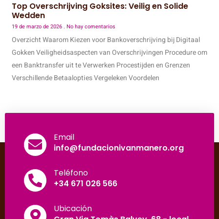
Top Overschrijving Goksites: Veilig en Solide
Wedden
19 de marzo de 2026
No hay comentarios
Overzicht Waarom Kiezen voor Bankoverschrijving bij Digitaal
Gokken Veiligheidsaspecten van Overschrijvingen Procedure om
een Banktransfer uit te Verwerken Procestijden en Grenzen
Verschillende Betaalopties Vergeleken Voordelen
Email
info@fundacionivanmanero.org
Teléfono
+34 671 026 566
Ubicación